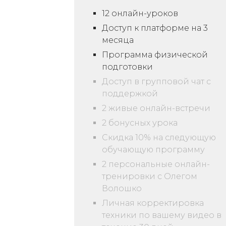
12 онлайн-уроков
Доступ к платформе на 3
месяца
Программа физической
подготовки
Доступ в групповой чат с
поддержкой
2 живые онлайн-встречи
2 бонусных урока
Скидка 10% на следующую
обучающую программу
2 персональные онлайн-
тренировки с Олегом
Волошко
Личная корректировка
техники по вашему видео в