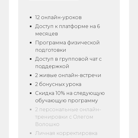
12 онлайн-уроков
Доступ к платформе на 6
месяцев
Программа физической
подготовки
Доступ в групповой чат с
поддержкой
2 живые онлайн-встречи
2 бонусных урока
Скидка 10% на следующую
обучающую программу
2 персональные онлайн-
тренировки с Олегом
Волошко
Личная корректировка